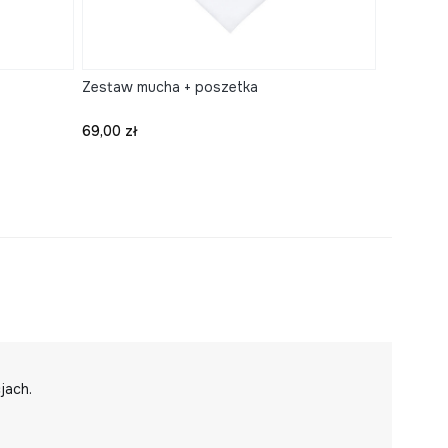
Zestaw mucha + poszetka
Cena
69,00 zł
niej strony produktów
jach.