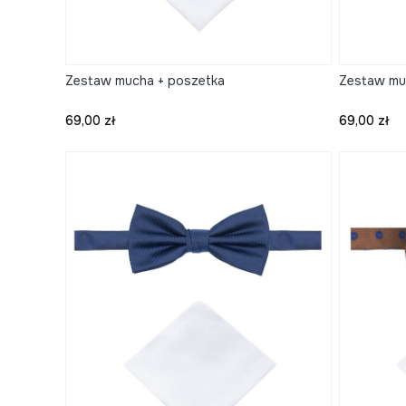
Zestaw mucha + poszetka
Zestaw mu
Cena
Cena
69,00 zł
69,00 zł