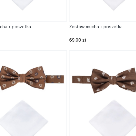
cha + poszetka
Zestaw mucha + poszetka
Cena
69,00 zł