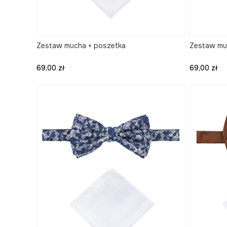
Zestaw mucha + poszetka
Zestaw mu
Cena
Cena
69,00 zł
69,00 zł