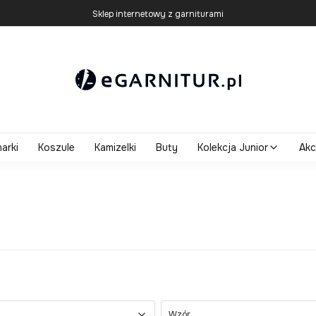
Sklep internetowy z garniturami
arki
Koszule
Kamizelki
Buty
Kolekcja Junior
Akc
Wzór