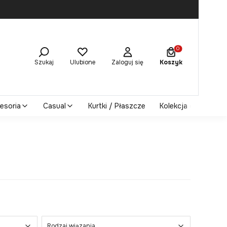
Produkty w koszy
Szukaj
Ulubione
Zaloguj się
Koszyk
esoria
Casual
Kurtki / Płaszcze
Kolekcja damska
Rodzaj wiązania