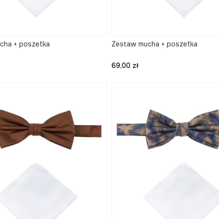
cha + poszetka
Zestaw mucha + poszetka
Cena
69,00 zł