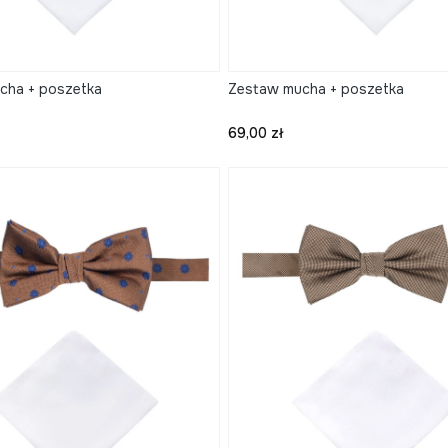
cha + poszetka
Zestaw mucha + poszetka
Cena
69,00 zł