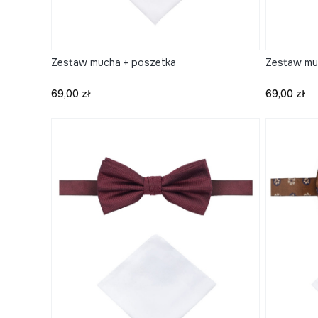
Zestaw mucha + poszetka
Zestaw mu
Cena
Cena
69,00 zł
69,00 zł