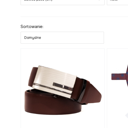
Koniec filtrów
Lista produktów
Sortowanie:
Domyślne