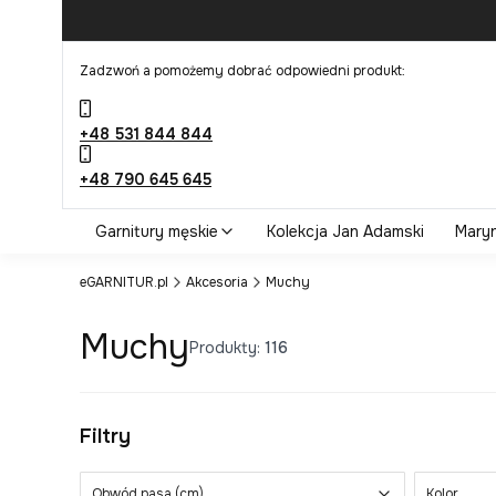
Zadzwoń a pomożemy dobrać odpowiedni produkt:
+48 531 844 844
+48 790 645 645
Garnitury męskie
Kolekcja Jan Adamski
Maryn
eGARNITUR.pl
Akcesoria
Muchy
Muchy
Produkty:
116
Filtry
Obwód pasa (cm)
Kolor