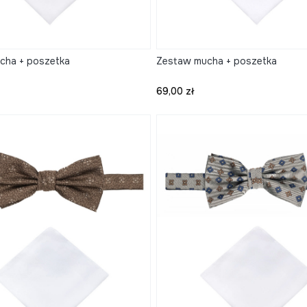
cha + poszetka
Zestaw mucha + poszetka
Cena
69,00 zł