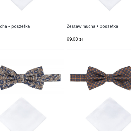
cha + poszetka
Zestaw mucha + poszetka
Cena
69,00 zł