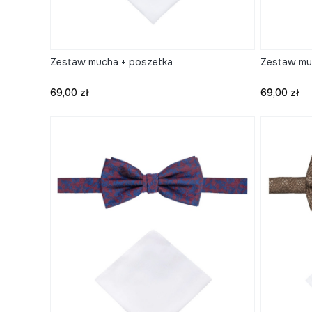
Zestaw mucha + poszetka
Zestaw mu
Cena
Cena
69,00 zł
69,00 zł