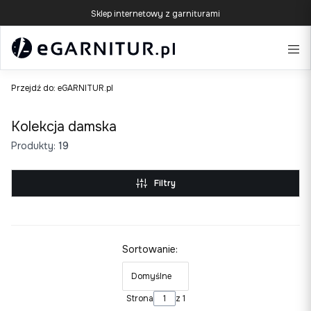
Sklep internetowy z garniturami
Przejdź do:
eGARNITUR.pl
Kolekcja damska
Produkty:
19
Filtry
Lista produktów
Sortowanie:
Domyślne
Strona
z 1