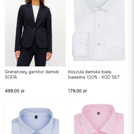
Granatowy garnitur damski
Koszula damska biała,
SOFIA
bawełna 100% - KOD 567
Cena
Cena
499,00 zł
179,00 zł