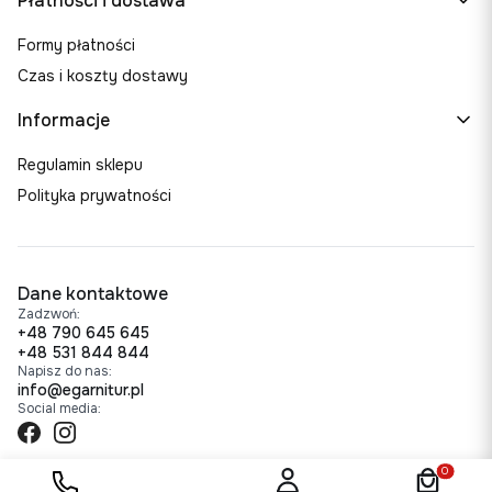
Płatności i dostawa
Formy płatności
Czas i koszty dostawy
Informacje
Regulamin sklepu
Polityka prywatności
Dane kontaktowe
Zadzwoń:
+48 790 645 645
+48 531 844 844
Napisz do nas:
info@egarnitur.pl
Social media:
Produkty w