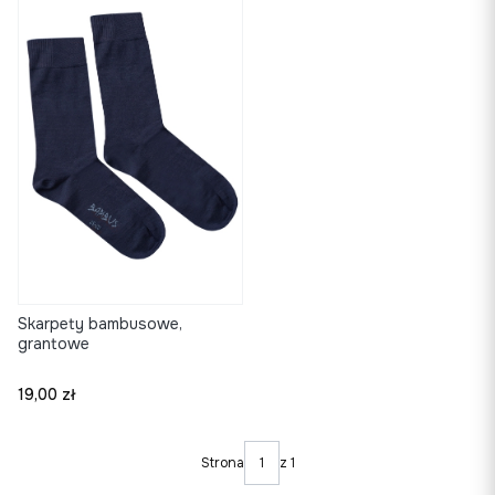
Skarpety bambusowe,
grantowe
Cena
19,00 zł
Strona
z 1