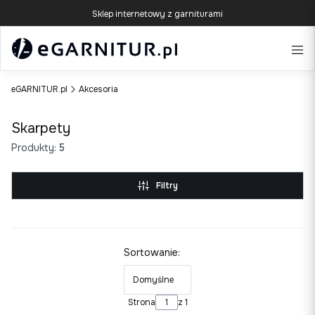
Sklep internetowy z garniturami
eGARNITUR.pl
Akcesoria
Skarpety
Produkty:
5
Filtry
Lista produktów
Sortowanie:
Domyślne
Strona
z 1