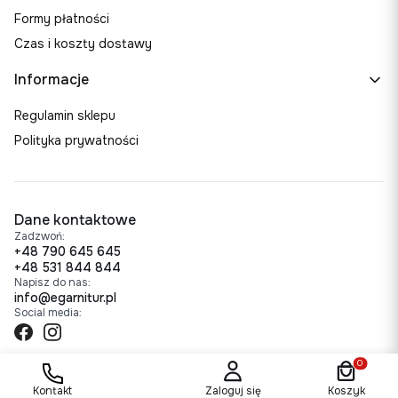
Formy płatności
Czas i koszty dostawy
Informacje
Regulamin sklepu
Polityka prywatności
Dane kontaktowe
Zadzwoń:
+48 790 645 645
+48 531 844 844
Napisz do nas:
info@egarnitur.pl
Social media:
Produkty w
Sklep internetowy
Shoper Premium
Kontakt
Zaloguj się
Koszyk