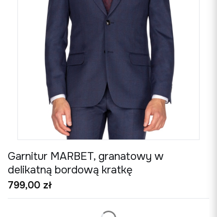
Garnitur MARBET, granatowy w
delikatną bordową kratkę
Cena
799,00 zł
*
Rozmiar garnituru
tabela rozmiarów