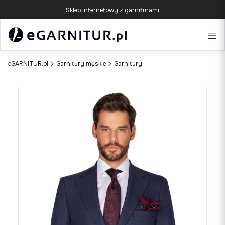
Sklep internetowy z garniturami
eGARNITUR.pl
Garnitury męskie
Garnitury