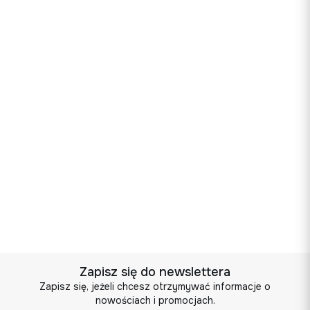
Jeżeli po odebraniu przesyłki okaże się, że towar
nie pasuje lub nie spełnia Twoich oczekiwań,
wystarczy, że zadzwonisz lub napiszesz e-mail z
informacją o chęci zwrotu.
Wyślemy do Ciebie kuriera po odbiór paczki,
najszybciej jak to możliwe (najczęściej
następnego dnia roboczego).
Zwrot pieniędzy nastąpi w ciągu 4 dni roboczych
od momentu odebrania i sprawdzenia przesyłki
Istnieje możliwość wymiany towaru. W takim
przypadku dostawa i odbiór również są darmowe.
Zapisz się do newslettera
Zapisz się, jeżeli chcesz otrzymywać informacje o
nowościach i promocjach.