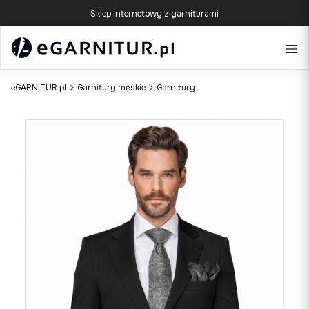
Sklep internetowy z garniturami
eGARNITUR.pl
Garnitury męskie
Garnitury