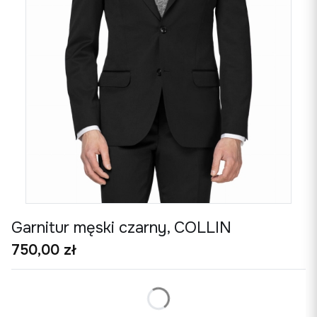
Garnitur męski czarny, COLLIN
Cena
750,00 zł
*
Rozmiar garnituru
tabela rozmiarów
Wybierz rozmiar