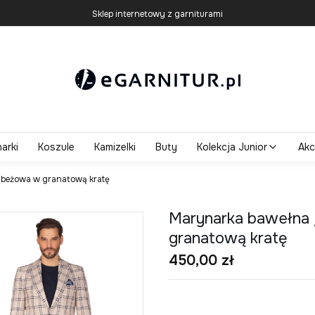
Sklep internetowy z garniturami
arki
Koszule
Kamizelki
Buty
Kolekcja Junior
Akc
 beżowa w granatową kratę
Marynarka bawełna
granatową kratę
Cena
450,00 zł
*
Rozmiar marynarki