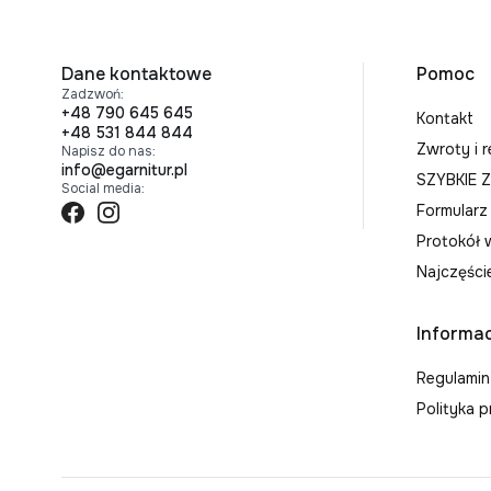
Linki
Dane kontaktowe
Pomoc
Zadzwoń:
+48 790 645 645
Kontakt
+48 531 844 844
Zwroty i 
Napisz do nas:
info@egarnitur.pl
SZYBKIE
Social media:
Formularz
Protokół 
Najczęści
Informac
Regulamin
Polityka 