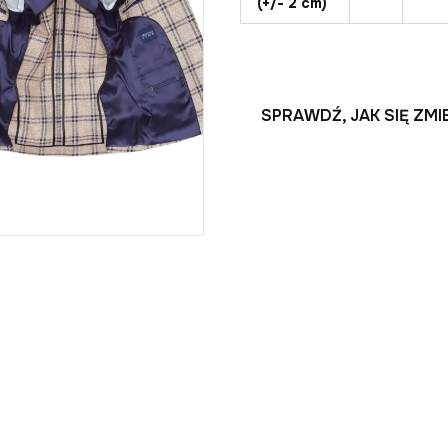
(+/- 2 cm)
SPRAWDŹ, JAK SIĘ ZM
W sklepie eGARNI
Pieniądze 
Zakupu w naszym skle
internetowej, jak równ
(info@egarnitur.pl).
Towar wysyłamy przesy
następnego dnia robo
złożone zamówienie