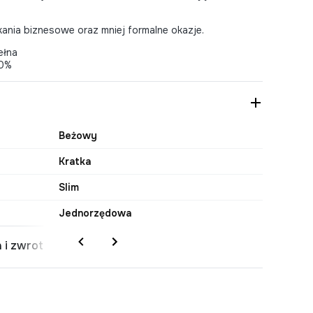
ania biznesowe oraz mniej formalne okazje.
ełna
00%
Beżowy
Kratka
Slim
Jednorzędowa
 i zwrot