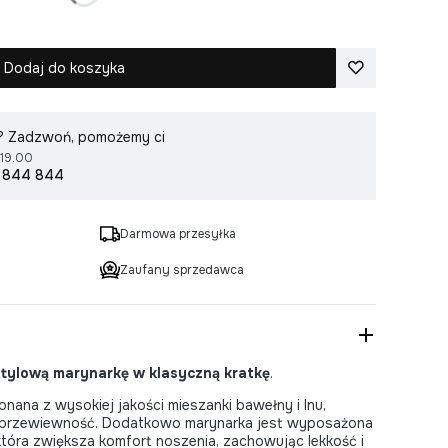
Wybierz rozmiar
Dodaj do koszyka
r? Zadzwoń, pomożemy ci
 19.00
 844 844
Darmowa przesyłka
Zaufany sprzedawca
stylową marynarkę w klasyczną kratkę
.
na z wysokiej jakości mieszanki bawełny i lnu,
i przewiewność. Dodatkowo marynarka jest wyposażona
óra zwiększa komfort noszenia, zachowując lekkość i