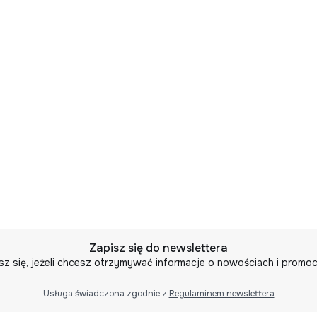
Jeżeli po odebraniu prz
spełnia Twoich oczeki
mail z informacją o chę
Wyślemy do Ciebie kuri
(najczęściej następne
Zwrot pieniędzy nastą
sprawdzenia przesyłki
Istnieje możliwość wy
również są darmowe.
Zapisz się do newslettera
sz się, jeżeli chcesz otrzymywać informacje o nowościach i promoc
Usługa świadczona zgodnie z
Regulaminem newslettera