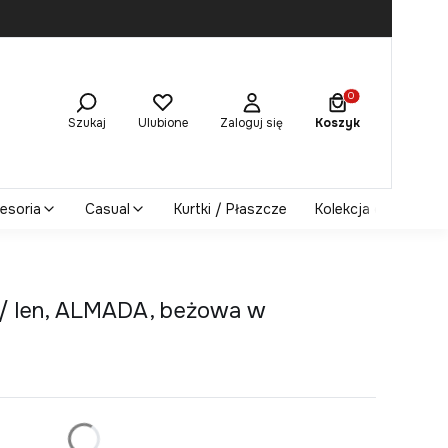
Produkty w koszy
Szukaj
Ulubione
Zaloguj się
Koszyk
esoria
Casual
Kurtki / Płaszcze
Kolekcja damska
 / len, ALMADA, beżowa w