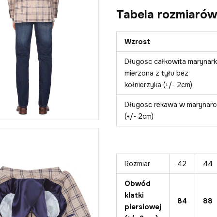
Tabela rozmiarów
Wzrost
Długosc całkowita marynark
mierzona z tyłu bez
kołnierzyka (+/- 2cm)
Długosc rekawa w marynarc
(+/- 2cm)
Rozmiar
42
44
Obwód
klatki
84
88
piersiowej