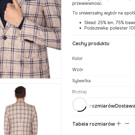
przewiewność.
To uniwersalny wybór na spotk
Skład: 25% len, 75% baw
Podszewka: poliester 1
Cechy produktu
Kolor
Wzór
Sylwetka
Rodzaj
Tabela rozmiarów
Dostawa
Tabela rozmiarów