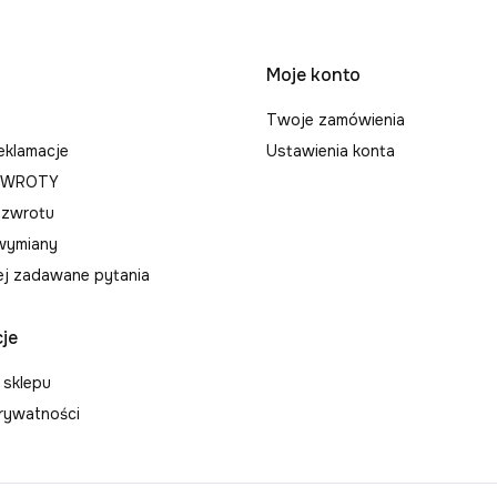
 w stopce
Moje konto
Twoje zamówienia
reklamacje
Ustawienia konta
 ZWROTY
 zwrotu
wymiany
ej zadawane pytania
je
 sklepu
prywatności