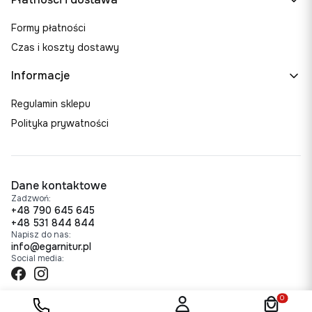
Formy płatności
Czas i koszty dostawy
Informacje
Regulamin sklepu
Polityka prywatności
Dane kontaktowe
Zadzwoń:
+48 790 645 645
+48 531 844 844
Napisz do nas:
info@egarnitur.pl
Social media:
Produkty w