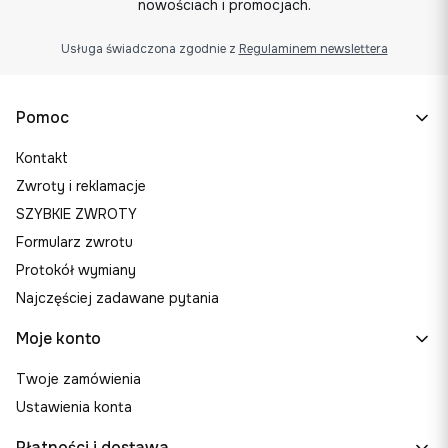
nowościach i promocjach.
Usługa świadczona zgodnie z
Regulaminem newslettera
Linki w stopce
Pomoc
Kontakt
Zwroty i reklamacje
SZYBKIE ZWROTY
Formularz zwrotu
Protokół wymiany
Najczęściej zadawane pytania
Moje konto
Twoje zamówienia
Ustawienia konta
Płatności i dostawa