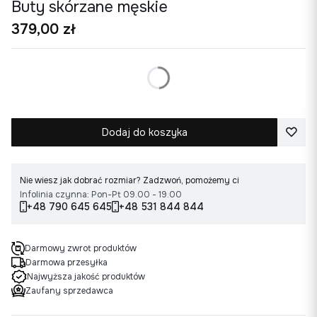
Buty skórzane męskie
Cena
379,00 zł
*
Rozmiar buta
Wybierz rozmiar
Dodaj do koszyka
Nie wiesz jak dobrać rozmiar? Zadzwoń, pomożemy ci
Infolinia czynna: Pon-Pt 09.00 - 19.00
+48 790 645 645
+48 531 844 844
Darmowy zwrot produktów
Darmowa przesyłka
Najwyższa jakość produktów
Zaufany sprzedawca