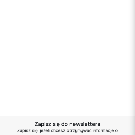
złożone zamówienie
Jeżeli po odebraniu przesyłki okaże się, że towar
nie pasuje lub nie spełnia Twoich oczekiwań,
wystarczy, że zadzwonisz lub napiszesz e-mail z
informacją o chęci zwrotu.
Wyślemy do Ciebie kuriera po odbiór paczki,
najszybciej jak to możliwe (najczęściej
następnego dnia roboczego).
Zwrot pieniędzy nastąpi w ciągu 4 dni roboczych
od momentu odebrania i sprawdzenia przesyłki
Istnieje możliwość wymiany towaru. W takim
przypadku dostawa i odbiór również są darmowe.
Zapisz się do newslettera
Zapisz się, jeżeli chcesz otrzymywać informacje o