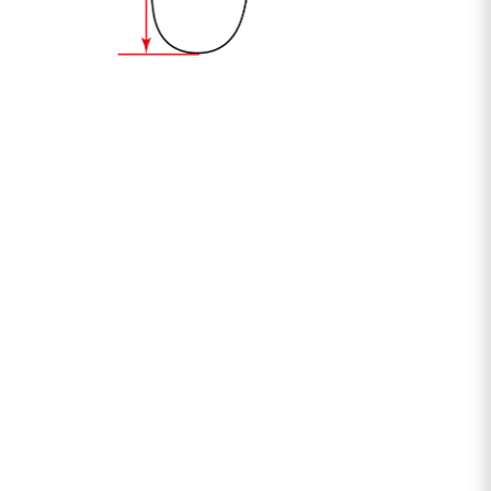
W sklepie eGARNITUR.pl wysyłka i zwrot SĄ
DARMOWE.
Pieniądze zwracamy do 4 dni roboczych
Zakupu w naszym sklepie możesz dokonać za
pomocą strony internetowej, jak również
telefonicznie (790 645 645) lub mailowo
(info@egarnitur.pl).
Towar wysyłamy przesyłką kurierską lub
paczkomatową, najczęściej następnego dnia
roboczego od momentu odnotowania płatności za