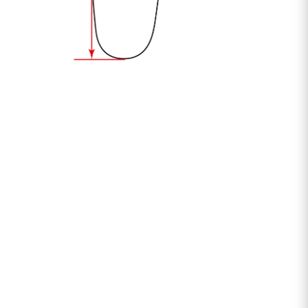
W sklepie eGARNITUR.pl wysyłka i zwrot SĄ
DARMOWE.
Pieniądze zwracamy do 4 dni roboczych
Zakupu w naszym sklepie możesz dokonać za
pomocą strony internetowej, jak również
telefonicznie (790 645 645) lub mailowo
(info@egarnitur.pl).
Towar wysyłamy przesyłką kurierską lub