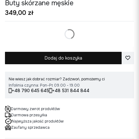
Buty skórzane męskie
Cena
349,00 zł
*
Rozmiar buta
Wybierz rozmiar
Dodaj do koszyka
Nie wiesz jak dobrać rozmiar? Zadzwoń, pomożemy ci
Infolinia czynna: Pon-Pt 09.00 - 19.00
+48 790 645 645
+48 531 844 844
Darmowy zwrot produktów
Darmowa przesyłka
Najwyższa jakość produktów
Zaufany sprzedawca