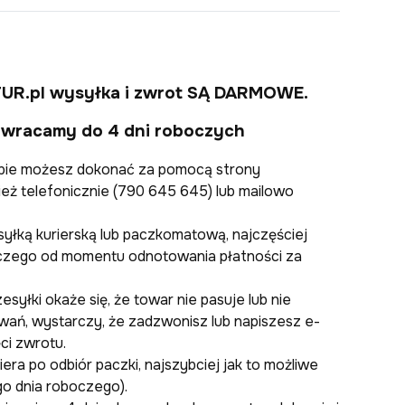
TUR.pl wysyłka i zwrot SĄ DARMOWE.
zwracamy do 4 dni roboczych
pie możesz dokonać za pomocą strony
ież telefonicznie (790 645 645) lub mailowo
łką kurierską lub paczkomatową, najczęściej
czego od momentu odnotowania płatności za
esyłki okaże się, że towar nie pasuje lub nie
wań, wystarczy, że zadzwonisz lub napiszesz e-
ci zwrotu.
era po odbiór paczki, najszybciej jak to możliwe
go dnia roboczego).