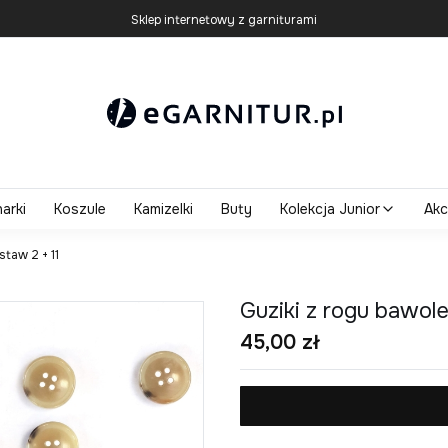
Sklep internetowy z garniturami
arki
Koszule
Kamizelki
Buty
Kolekcja Junior
Akc
staw 2 + 11
Guziki z rogu bawole
Cena
45,00 zł