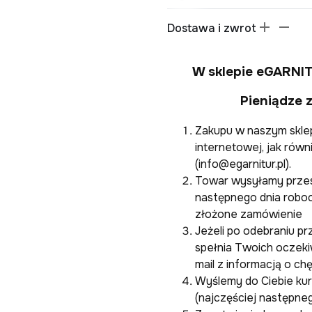
Dostawa i zwrot
W sklepie eGARNI
Pieniądze 
Zakupu w naszym skle
internetowej, jak równ
(info@egarnitur.pl).
Towar wysyłamy przesy
następnego dnia robo
złożone zamówienie
Jeżeli po odebraniu prz
spełnia Twoich oczeki
mail z informacją o chę
Wyślemy do Ciebie kuri
(najczęściej następne