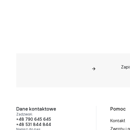
Zapi
Linki
Dane kontaktowe
Pomoc
Zadzwoń:
+48 790 645 645
Kontakt
+48 531 844 844
Zwroty i 
Napisz do nas: