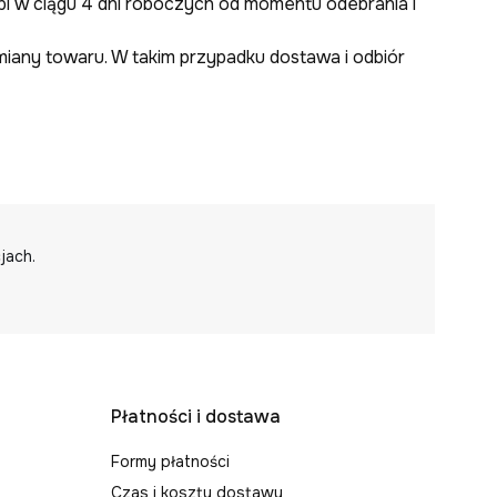
pi w ciągu 4 dni roboczych od momentu odebrania i
miany towaru. W takim przypadku dostawa i odbiór
jach.
Płatności i dostawa
Formy płatności
Czas i koszty dostawy