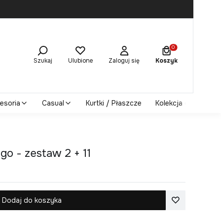
Produkty w koszy
Szukaj
Ulubione
Zaloguj się
Koszyk
esoria
Casual
Kurtki / Płaszcze
Kolekcja damska
go - zestaw 2 + 11
Dodaj do koszyka