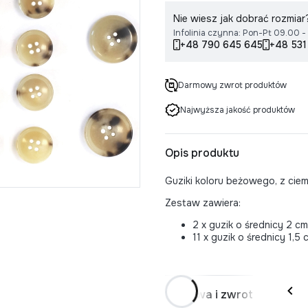
Nie wiesz jak dobrać rozmia
Infolinia czynna: Pon-Pt 09.00 -
+48 790 645 645
+48 531
Darmowy zwrot produktów
Najwyższa jakość produktów
Opis produktu
Guziki koloru beżowego, z ci
Zestaw zawiera:
2 x guzik o średnicy 2 cm
11 x guzik o średnicy 1,5
Dostawa i zwrot