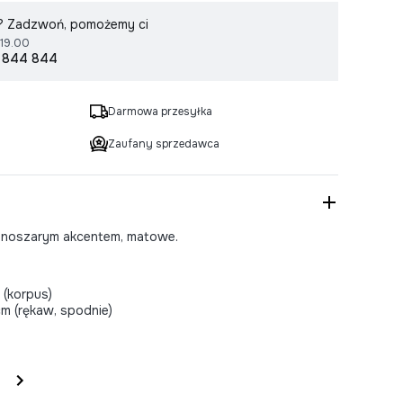
r? Zadzwoń, pomożemy ci
 19.00
 844 844
Darmowa przesyłka
Zaufany sprzedawca
emnoszarym akcentem, matowe.
 (korpus)
 cm (rękaw, spodnie)