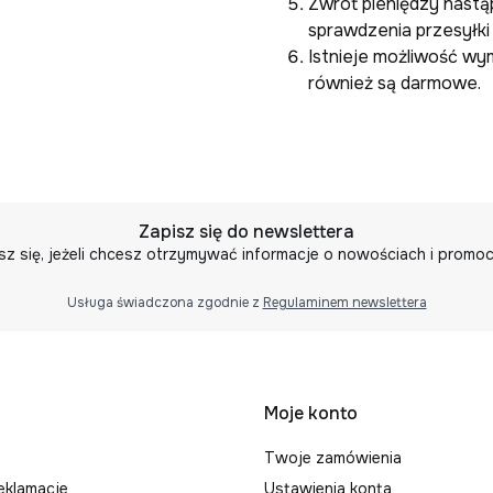
Zwrot pieniędzy nastą
sprawdzenia przesyłki
Istnieje możliwość wy
również są darmowe.
Zapisz się do newslettera
sz się, jeżeli chcesz otrzymywać informacje o nowościach i promoc
Usługa świadczona zgodnie z
Regulaminem newslettera
 w stopce
Moje konto
Twoje zamówienia
reklamacje
Ustawienia konta